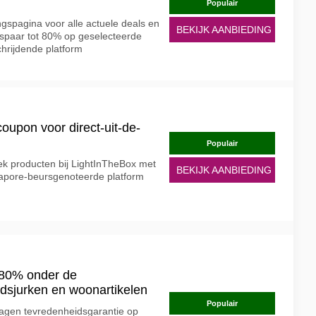
Populair
ngspagina voor alle actuele deals en
BEKIJK AANBIEDING
spaar tot 80% op geselecteerde
hrijdende platform
oupon voor direct-uit-de-
Populair
iek producten bij LightInTheBox met
BEKIJK AANBIEDING
gapore-beursgenoteerde platform
-80% onder de
uidsjurken en woonartikelen
Populair
agen tevredenheidsgarantie op