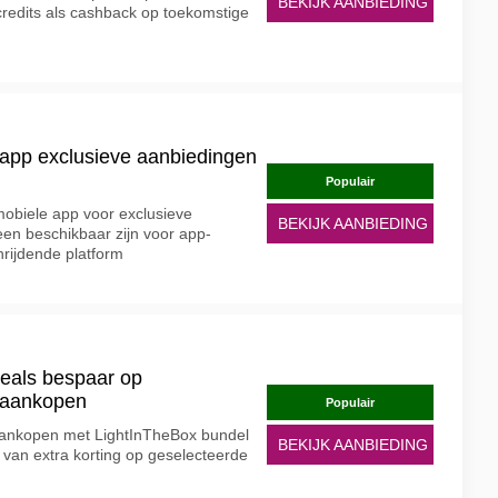
BEKIJK AANBIEDING
credits als cashback op toekomstige
app exclusieve aanbiedingen
Populair
obiele app voor exclusieve
BEKIJK AANBIEDING
een beschikbaar zijn voor app-
hrijdende platform
eals bespaar op
taankopen
Populair
ankopen met LightInTheBox bundel
BEKIJK AANBIEDING
 van extra korting op geselecteerde