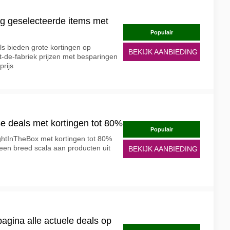
g geselecteerde items met
Populair
s bieden grote kortingen op
BEKIJK AANBIEDING
it-de-fabriek prijzen met besparingen
prijs
e deals met kortingen tot 80%
Populair
ightInTheBox met kortingen tot 80%
 een breed scala aan producten uit
BEKIJK AANBIEDING
agina alle actuele deals op