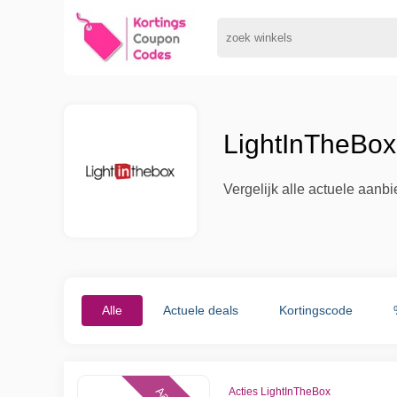
LightInTheBox
Vergelijk alle actuele aanb
Alle
Actuele deals
Kortingscode
Acties LightInTheBox