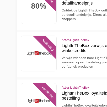
detailhandelprijs
80%
Ontdek de LightInTheBox outl
de detailhandelprijs. Direct-ui
shoppers
Aanbieding
Acties LightInTheBox
LightInTheBox verwijs e
winkelcredits
Verwijs vrienden naar LightIn
wanneer zij een bestelling pl
de-fabriek producten
Aanbieding
Acties LightInTheBox
LightInTheBox loyaliteit
bestelling
LightInTheBox loyaliteitslede