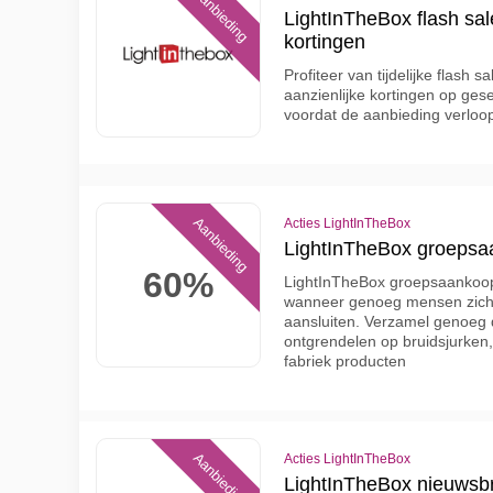
Aanbieding
LightInTheBox flash sale
kortingen
Profiteer van tijdelijke flash 
aanzienlijke kortingen op ges
voordat de aanbieding verloo
Aanbieding
Acties LightInTheBox
LightInTheBox groepsaa
60%
LightInTheBox groepsaankoop
wanneer genoeg mensen zich 
aansluiten. Verzamel genoeg 
ontgrendelen op bruidsjurken,
fabriek producten
Aanbieding
Acties LightInTheBox
LightInTheBox nieuwsbri