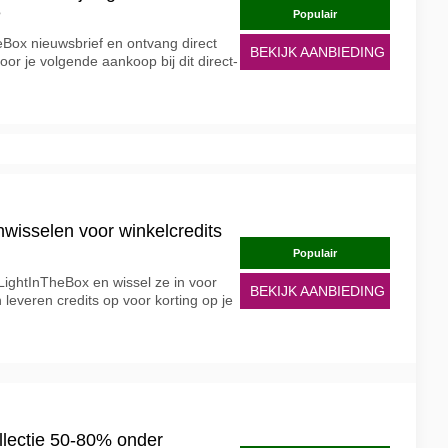
e
Populair
heBox nieuwsbrief en ontvang direct
BEKIJK AANBIEDING
or je volgende aankoop bij dit direct-
wisselen voor winkelcredits
Populair
 LightInTheBox en wissel ze in voor
BEKIJK AANBIEDING
 leveren credits op voor korting op je
llectie 50-80% onder