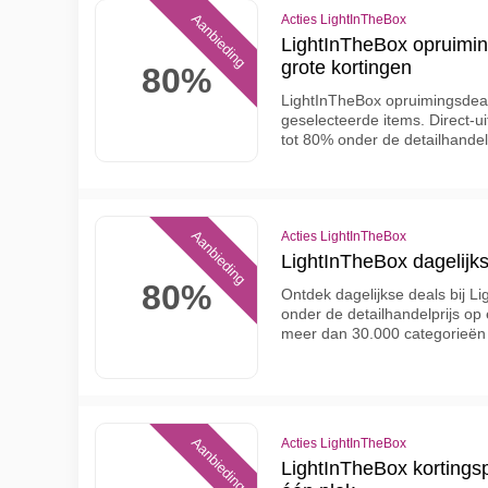
Aanbieding
Acties LightInTheBox
LightInTheBox opruimin
grote kortingen
80%
LightInTheBox opruimingsdeal
geselecteerde items. Direct-u
tot 80% onder de detailhandel
Aanbieding
Acties LightInTheBox
LightInTheBox dagelijks
80%
Ontdek dagelijkse deals bij L
onder de detailhandelprijs op
meer dan 30.000 categorieën
Aanbieding
Acties LightInTheBox
LightInTheBox kortingsp