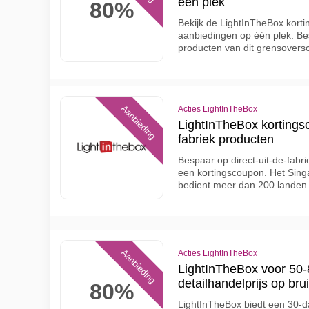
één plek
80%
Bekijk de LightInTheBox korti
aanbiedingen op één plek. Be
producten van dit grensoversc
Aanbieding
Acties LightInTheBox
LightInTheBox kortingsc
fabriek producten
Bespaar op direct-uit-de-fabr
een kortingscoupon. Het Sin
bedient meer dan 200 landen
Aanbieding
Acties LightInTheBox
LightInTheBox voor 50
detailhandelprijs op br
80%
LightInTheBox biedt een 30-d