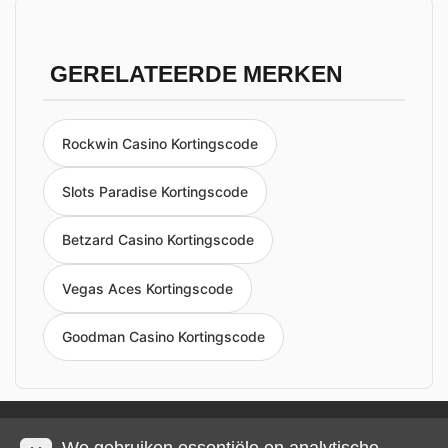
GERELATEERDE MERKEN
Rockwin Casino Kortingscode
Slots Paradise Kortingscode
Betzard Casino Kortingscode
Vegas Aces Kortingscode
Goodman Casino Kortingscode
Privacy en cookies
Impressum
Algemene voorwaarden