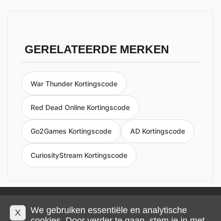
GERELATEERDE MERKEN
War Thunder Kortingscode
Red Dead Online Kortingscode
Go2Games Kortingscode
AD Kortingscode
CuriosityStream Kortingscode
Privacy en cookies
Impressum
Algemene voorwaarden
We gebruiken essentiële en analytische
X
cookies. Door verder te gaan, stem je in met