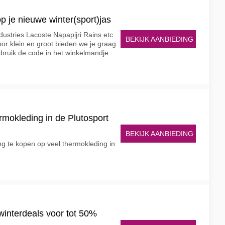
op je nieuwe winter(sport)jas
dustries Lacoste Napapijri Rains etc
BEKIJK AANBIEDING
oor klein en groot bieden we je graag
ruik de code in het winkelmandje
rmokleding in de Plutosport
BEKIJK AANBIEDING
ng te kopen op veel thermokleding in
winterdeals voor tot 50%