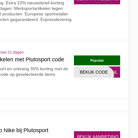
g. Extra 10% nieuwsbrief-korting.
 dagen. Merksportartikelen tegen
0 producten. Europese sportretailer
ucten gegarandeerd. Expresslevering
 over 21 dagen
ikelen met Plutosport code
Populair
sport en ontvang 35% korting met de
BEKIJK CODE
ALNL
code op geselecteerde items
 Nike bij Plutosport
BEKIJK AANBIEDING