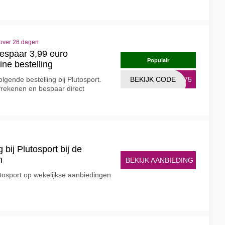
 over 26 dagen
bespaar 3,99 euro
Populair
ine bestelling
olgende bestelling bij Plutosport.
BEKIJK CODE
NG75
afrekenen en bespaar direct
bij Plutosport bij de
n
BEKIJK AANBIEDING
tosport op wekelijkse aanbiedingen