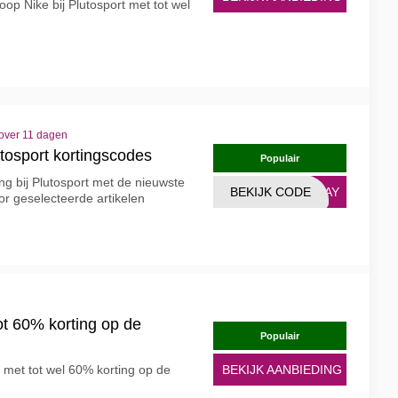
op Nike bij Plutosport met tot wel
 over 11 dagen
tosport kortingscodes
Populair
ng bij Plutosport met de nieuwste
BEKIJK CODE
SDAY
r geselecteerde artikelen
ot 60% korting op de
Populair
p met tot wel 60% korting op de
BEKIJK AANBIEDING