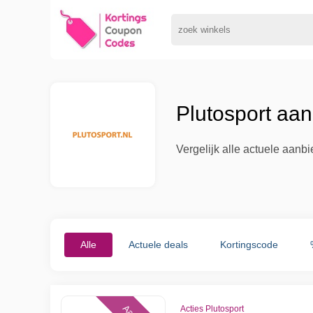
Plutosport aa
Vergelijk alle actuele aanb
Alle
Actuele deals
Kortingscode
Acties Plutosport