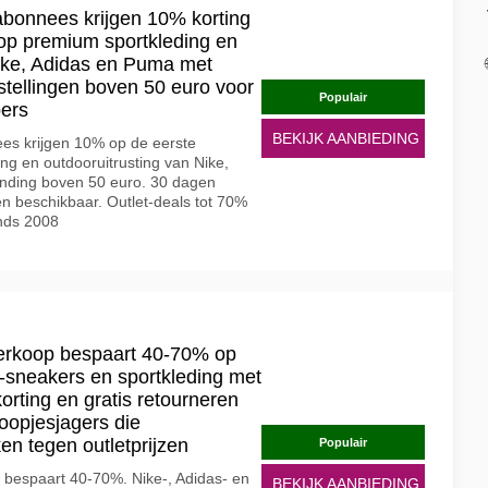
abonnees krijgen 10% korting
 op premium sportkleding en
Nike, Adidas en Puma met
stellingen boven 50 euro voor
Populair
bers
BEKIJK AANBIEDING
ees krijgen 10% op de eerste
ing en outdooruitrusting van Nike,
ending boven 50 euro. 30 dagen
n beschikbaar. Outlet-deals tot 70%
inds 2008
verkoop bespaart 40-70% op
-sneakers en sportkleding met
orting en gratis retourneren
oopjesjagers die
en tegen outletprijzen
Populair
 bespaart 40-70%. Nike-, Adidas- en
BEKIJK AANBIEDING