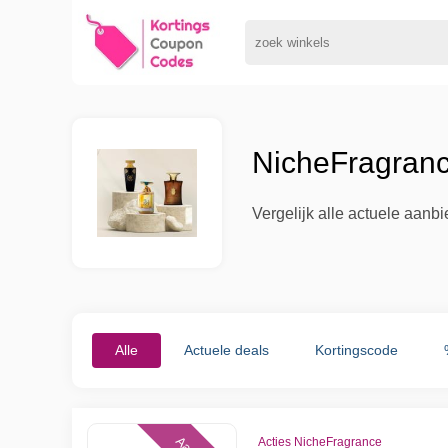
NicheFragranc
Vergelijk alle actuele aanb
Alle
Actuele deals
Kortingscode
Acties NicheFragrance