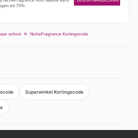
bij NicheFragrance voor laatste kans
BEKIJK AANBIEDING
ingen tot 70%
naar school
NicheFragrance Kortingscode
gscode
Superwinkel Kortingscode
de