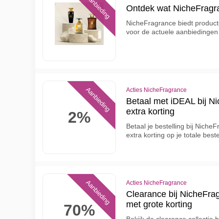
Aanbieding
Ontdek wat NicheFragra
NicheFragrance biedt product
voor de actuele aanbiedinge
Aanbieding
Acties NicheFragrance
Betaal met iDEAL bij N
extra korting
2%
Betaal je bestelling bij Nich
extra korting op je totale beste
Aanbieding
Acties NicheFragrance
Clearance bij NicheFrag
met grote korting
70%