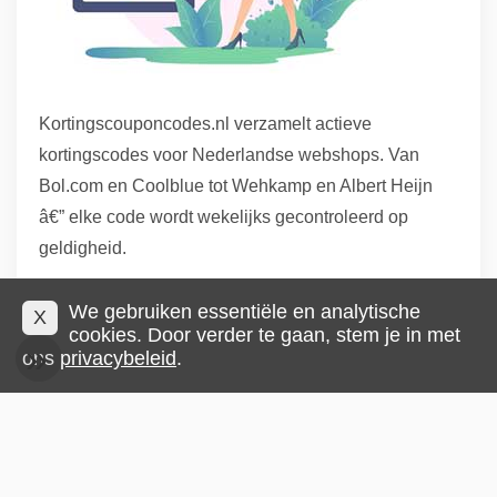
Kortingscouponcodes.nl verzamelt actieve
kortingscodes voor Nederlandse webshops. Van
Bol.com en Coolblue tot Wehkamp en Albert Heijn
â€” elke code wordt wekelijks gecontroleerd op
geldigheid.
De grootste besparing komt niet alleen van codes,
We gebruiken essentiële en analytische
X
maar van prijsvergelijking. Check Alternates of
cookies. Door verder te gaan, stem je in met
ons
privacybeleid
.
Beslist voordat je een code gebruikt: soms is
hetzelfde product bij een andere winkel goedkoper
zonder code. Onze codes zijn gratis en worden direct
in de winkel toegepast.