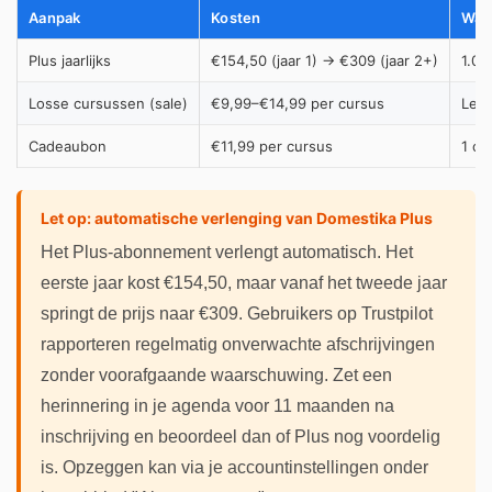
Aanpak
Kosten
Wat 
Plus jaarlijks
€154,50 (jaar 1) → €309 (jaar 2+)
1.00
Losse cursussen (sale)
€9,99–€14,99 per cursus
Lev
Cadeaubon
€11,99 per cursus
1 cu
Let op: automatische verlenging van Domestika Plus
Het Plus-abonnement verlengt automatisch. Het
eerste jaar kost €154,50, maar vanaf het tweede jaar
springt de prijs naar €309. Gebruikers op Trustpilot
rapporteren regelmatig onverwachte afschrijvingen
zonder voorafgaande waarschuwing. Zet een
herinnering in je agenda voor 11 maanden na
inschrijving en beoordeel dan of Plus nog voordelig
is. Opzeggen kan via je accountinstellingen onder