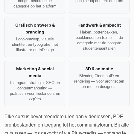
hoogst beoordeelde
populair bij content creators
categorie op het platform
Grafisch ontwerp &
Handwerk & ambacht
branding
Haken, pottenbakken,
boekbinden en textiel — de
Logo-ontwerp, visuele
categorie met de hoogste
identiteit en typografie met
studentenaantallen
Illustrator en InDesign
Marketing & social
3D & animatie
media
Blender, Cinema 4D en
rendering — voor architecten
Instagram-strategie, SEO en
en motion designers
contentmarketing —
praktisch voor freelancers en
zzp'ers
Elke cursus bevat meerdere uren aan videolessen, PDF-
bronbestanden en toegang tot het communityforum. Bij alle
cursussen — los gekocht of via Plus-credits — ontvang je