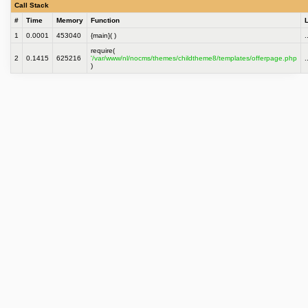
Call Stack
#
Time
Memory
Function
1
0.0001
453040
{main}( )
.
require(
2
0.1415
625216
'/var/www/nl/nocms/themes/childtheme8/templates/offerpage.php
.
)