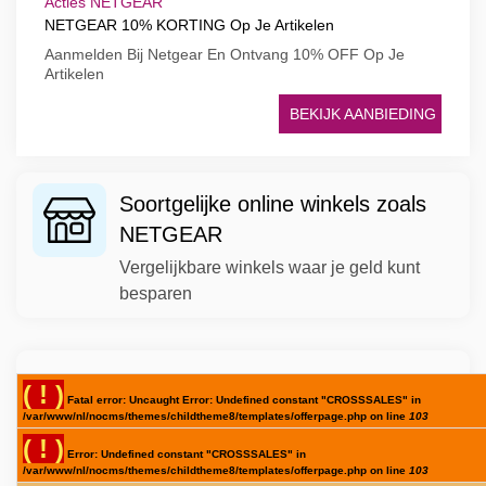
Acties NETGEAR
NETGEAR 10% KORTING Op Je Artikelen
Aanmelden Bij Netgear En Ontvang 10% OFF Op Je
Artikelen
BEKIJK AANBIEDING
Soortgelijke online winkels zoals
NETGEAR
Vergelijkbare winkels waar je geld kunt
besparen
( ! )
Fatal error: Uncaught Error: Undefined constant "CROSSSALES" in
/var/www/nl/nocms/themes/childtheme8/templates/offerpage.php on line
103
( ! )
Error: Undefined constant "CROSSSALES" in
/var/www/nl/nocms/themes/childtheme8/templates/offerpage.php on line
103