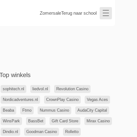
Zomersale
Terug naar school
Top winkels
sophitech.nl
liedvol.nl
Revolution Casino
Nordicadventures.nl
CrownPlay Casino
Vegas Aces
Beaba
Ftmo
Nummus Casino
AudaCity Capital
WinsPark
BassBet
Gift Card Store
Mirax Casino
Dindio.nl
Goodman Casino
Rolletto