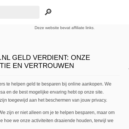
Deze website bevat affiliate links.
L GELD VERDIENT: ONZE
NTIE EN VERTROUWEN
rs te helpen geld te besparen bij online aankopen. We
ssa en de best mogelijke ervaring hebt op onze site.
 zijn toegewijd aan het beschermen van jouw privacy.
We zijn er niet alleen om je te helpen besparen, maar om
s je hoe we onze activiteiten draaiende houden, terwijl we