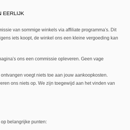
 EERLIJK
ssie van sommige winkels via affiliate programma's. Dit
olgens iets koopt, de winkel ons een kleine vergoeding kan
pagina's ons een commissie opleveren. Geen vage
ontvangen voegt niets toe aan jouw aankoopkosten.
eren ons niets op.
We zijn toegewijd aan het vinden van
op belangrijke punten: