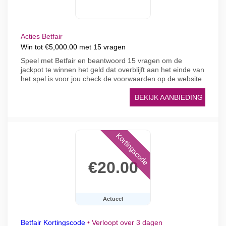
Acties Betfair
Win tot €5,000.00 met 15 vragen
Speel met Betfair en beantwoord 15 vragen om de
jackpot te winnen het geld dat overblijft aan het einde van
het spel is voor jou check de voorwaarden op de website
BEKIJK AANBIEDING
Kortingscode
€20.00
Actueel
Betfair Kortingscode
•
Verloopt over 3 dagen