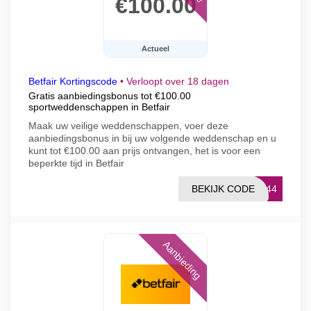
€100.00
Actueel
Betfair Kortingscode
•
Verloopt over 18 dagen
Gratis aanbiedingsbonus tot €100.00
sportweddenschappen in Betfair
Maak uw veilige weddenschappen, voer deze
aanbiedingsbonus in bij uw volgende weddenschap en u
kunt tot €100.00 aan prijs ontvangen, het is voor een
beperkte tijd in Betfair
BEKIJK CODE
B444
Aanbieding