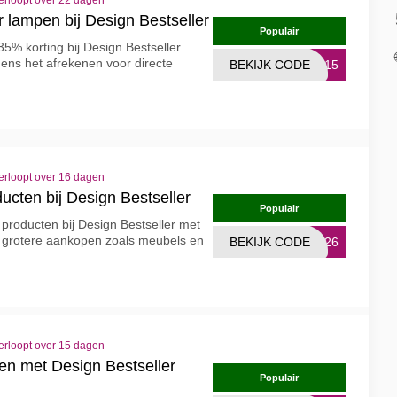
erloopt over 22 dagen
 lampen bij Design Bestseller
Populair
% korting bij Design Bestseller.
dens het afrekenen voor directe
BEKIJK CODE
ST15
erloopt over 16 dagen
ducten bij Design Bestseller
Populair
 producten bij Design Bestseller met
r grotere aankopen zoals meubels en
BEKIJK CODE
TS26
erloopt over 15 dagen
en met Design Bestseller
Populair