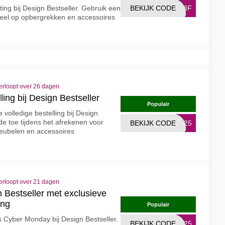
ing bij Design Bestseller. Gebruik een
BEKIJK CODE
JP3F
deel op opbergrekken en accessoires
erloopt over 26 dagen
ling bij Design Bestseller
Populair
 volledige bestelling bij Design
de toe tijdens het afrekenen voor
BEKIJK CODE
KS25
eubelen en accessoires
erloopt over 21 dagen
Bestseller met exclusieve
ing
Populair
s Cyber Monday bij Design Bestseller.
BEKIJK CODE
KS25