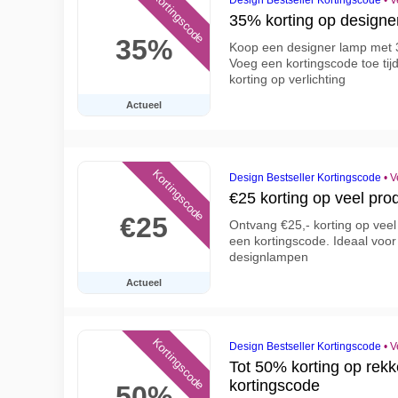
Kortingscode
Design Bestseller Kortingscode
•
V
35% korting op designer
35%
Koop een designer lamp met 35
Voeg een kortingscode toe tij
korting op verlichting
Actueel
Kortingscode
Design Bestseller Kortingscode
•
V
€25 korting op veel pro
€25
Ontvang €25,- korting op veel
een kortingscode. Ideaal voo
designlampen
Actueel
Kortingscode
Design Bestseller Kortingscode
•
V
Tot 50% korting op rekk
kortingscode
50%