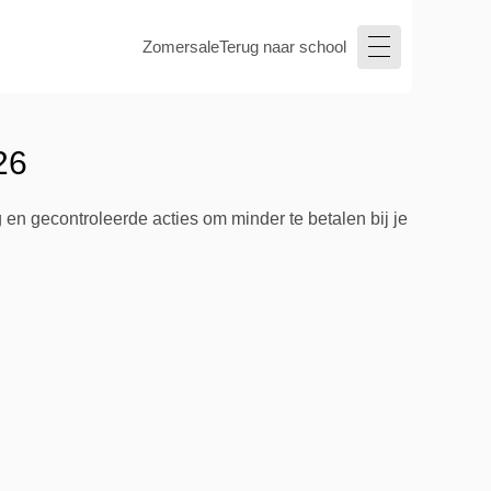
Zomersale
Terug naar school
26
n gecontroleerde acties om minder te betalen bij je