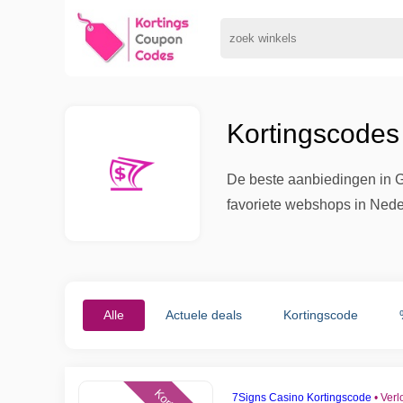
Kortingscodes
De beste aanbiedingen in G
favoriete webshops in Nede
Alle
Actuele deals
Kortingscode
7Signs Casino Kortingscode
•
Verl