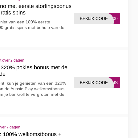
no met eerste stortingsbonus
ratis spins
BEKIJK CODE
E500
eniet van een 100% eerste
00 gratis spins met behulp van de
t over 2 dagen
 320% pokies bonus met de
ode
BEKIJK CODE
OINS
bent, kun je genieten van een 320%
an de Aussie Play welkomstbonus!
m je bankroll te vergroten met de
over 7 dagen
: 100% welkomstbonus +