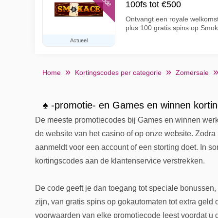
100fs tot €500
Ontvangt een royale welkoms
plus 100 gratis spins op Smo
Actueel
Home
Kortingscodes per categorie
Zomersale
♠ -promotie- en Games en winnen korti
De meeste promotiecodes bij Games en winnen werke
de website van het casino of op onze website. Zodra
aanmeldt voor een account of een storting doet. In
kortingscodes aan de klantenservice verstrekken.
De code geeft je dan toegang tot speciale bonussen,
zijn, van gratis spins op gokautomaten tot extra gel
voorwaarden van elke promotiecode leest voordat u d