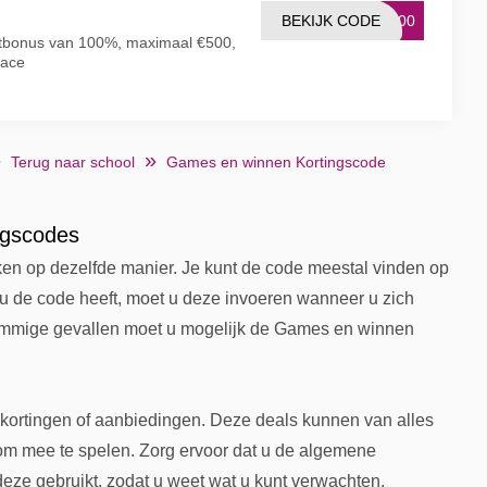
BEKIJK CODE
E100
tbonus van 100%, maximaal €500,
kace
Terug naar school
Games en winnen Kortingscode
ngscodes
n op dezelfde manier. Je kunt de code meestal vinden op
 u de code heeft, moet u deze invoeren wanneer u zich
 sommige gevallen moet u mogelijk de Games en winnen
 kortingen of aanbiedingen. Deze deals kunnen van alles
d om mee te spelen. Zorg ervoor dat u de algemene
eze gebruikt, zodat u weet wat u kunt verwachten.