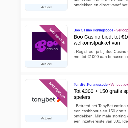
ontdekken en direct vanaf he
Actueel
Kortingscode
Boo Casino Kortingscode
•
Verloo
Boo Casino biedt tot €1
welkomstpakket van
. Registreer je bij Boo Casin
met tot €1000 aan bonussen e
Actueel
Kortingscode
TonyBet Kortingscode
•
Verloopt o
Tot €300 + 150 gratis s
spelers
. Betreed het TonyBet casino
een cashbonus en 150 gratis 
ontdekken. Minimale storting
Actueel
een inzetvereiste van 30x. I