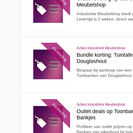
Meubelshop
Industriele Meubelshop biedt g
Levertijd is 2 weken, direct v
Aanbieding
Acties Industriele Meubelshop
Bundle korting: Tuintaf
Douglashout
Bespaar bij aankoop van een 
Tuinbanken van Douglashout b
Aanbieding
Acties Industriele Meubelshop
Outlet deals op Toonb
Bankjes
Profiteer van outlet prijzen
Bankjes van eikenhout bij Ind