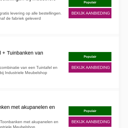
Populair
ratis levering op alle bestellingen.
BEKIJK AANBIEDING
anaf de fabriek geleverd
el + Tuinbanken van
Populair
combinatie van een Tuintafel en
BEKIJK AANBIEDING
ij Industriele Meubelshop
anken met akupanelen en
Populair
 op Toonbanken met akupanelen en
BEKIJK AANBIEDING
ustriele Meubelshop