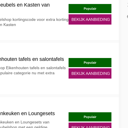
meubels en Kasten van
Populair
lshop kortingscode voor extra korting
BEKIJK AANBIEDING
n Kasten
houten tafels en salontafels
Populair
op Eikenhouten tafels en salontafels
opulaire categorie nu met extra
BEKIJK AANBIEDING
tenkeuken en Loungesets
Populair
tenkeuken en Loungesets van
Meubelshop met een geldige
BEKIJK AANBIEDING