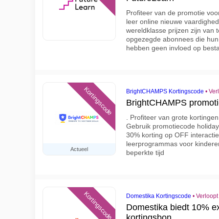
Profiteer van de promotie vo
leer online nieuwe vaardighed
wereldklasse prijzen zijn va
opgezegde abonnees die hun 
hebben geen invloed op best
Kortingscode
BrightCHAMPS Kortingscode
•
Ver
BrightCHAMPS promotie
. Profiteer van grote kortin
Gebruik promotiecode holiday3
30% korting op OFF interacti
leerprogrammas voor kinderen
Actueel
beperkte tijd
Kortingscode
Domestika Kortingscode
•
Verloopt
Domestika biedt 10% ex
kortingsbon