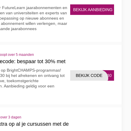
or FutureLearn jaarabonnementen en
BEKIJK AANBIEDING
en van universiteiten en experts van
n toepassing op nieuwe abonnees en
abonnement willen verlengen, maar
aande jaarabonnees
loopt over 5 maanden
code: bespaar tot 30% met
gen op BrightCHAMPS-programmas!
BEKIJK CODE
AY30
0 bij het afrekenen en ontvang tot
eve, toekomstgerichte
. Aanbieding geldig voor een
 over 3 dagen
tra op al je cursussen met de