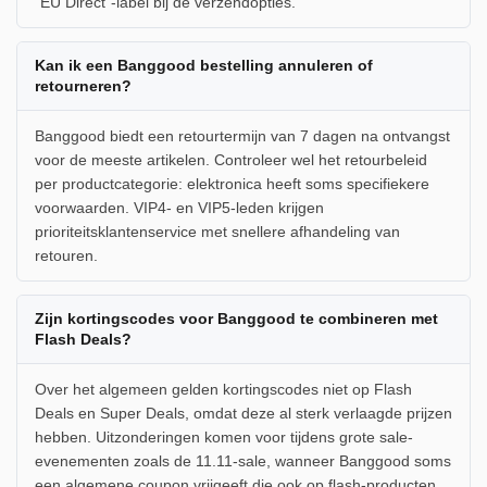
"EU Direct"-label bij de verzendopties.
Kan ik een Banggood bestelling annuleren of
retourneren?
Banggood biedt een retourtermijn van 7 dagen na ontvangst
voor de meeste artikelen. Controleer wel het retourbeleid
per productcategorie: elektronica heeft soms specifiekere
voorwaarden. VIP4- en VIP5-leden krijgen
prioriteitsklantenservice met snellere afhandeling van
retouren.
Zijn kortingscodes voor Banggood te combineren met
Flash Deals?
Over het algemeen gelden kortingscodes niet op Flash
Deals en Super Deals, omdat deze al sterk verlaagde prijzen
hebben. Uitzonderingen komen voor tijdens grote sale-
evenementen zoals de 11.11-sale, wanneer Banggood soms
een algemene coupon vrijgeeft die ook op flash-producten