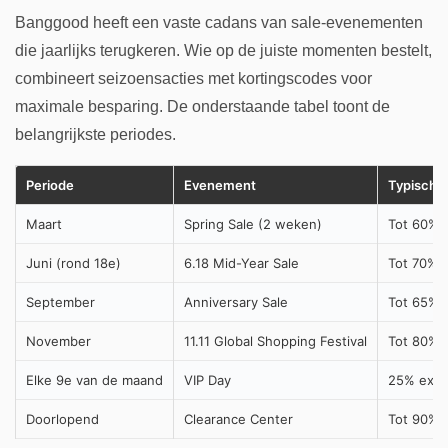
Banggood heeft een vaste cadans van sale-evenementen
die jaarlijks terugkeren. Wie op de juiste momenten bestelt,
combineert seizoensacties met kortingscodes voor
maximale besparing. De onderstaande tabel toont de
belangrijkste periodes.
Periode
Evenement
Typische 
Maart
Spring Sale (2 weken)
Tot 60% o
Juni (rond 18e)
6.18 Mid-Year Sale
Tot 70% p
September
Anniversary Sale
Tot 65% 
November
11.11 Global Shopping Festival
Tot 80% 
Elke 9e van de maand
VIP Day
25% extra
Doorlopend
Clearance Center
Tot 90% o