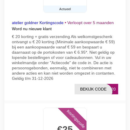
Actueel
atelier goldner Kortingscode
•
Verloopt over 5 maanden
Word nu nieuwe klant
€ 20 korting + gratis verzending Als welkomstgeschenk
ontvangt u € 20 korting (Minimale aankoopwaarde € 59)
bij een aankoopwaarde vanaf € 59 en bespaart u
daarnaast op de portokosten van € 6.95*. Niet geldig op
lopende bestellingen of voor cadeaubonnen. Vul in uw
winkelmandje onder "Actiecode" de code in. De actie is
persoonsgebonden, eenmalig, niet te combineren met
andere acties en kan niet worden omgezet in contanten.
Geldig t/m 31-12-2026
BEKIJK CODE
GH20
Kortingscode
€25