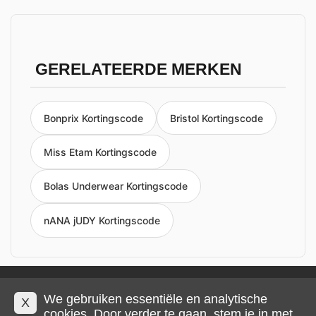
GERELATEERDE MERKEN
Bonprix Kortingscode
Bristol Kortingscode
Miss Etam Kortingscode
Bolas Underwear Kortingscode
nANA jUDY Kortingscode
Privacy en cookies
Impressum
Algemene voorwaarden
We gebruiken essentiële en analytische
X
cookies. Door verder te gaan, stem je in met