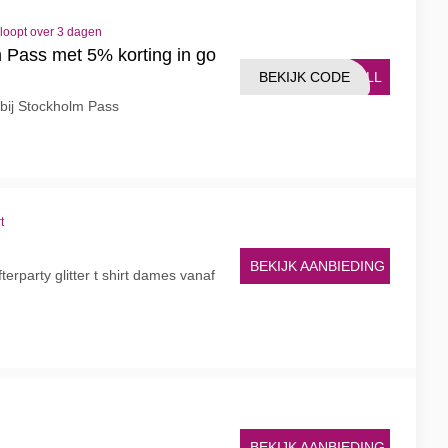
loopt over 3 dagen
 Pass met 5% korting in go
BEKIJK CODE
OALL
 bij Stockholm Pass
t
BEKIJK AANBIEDING
rparty glitter t shirt dames vanaf
BEKIJK AANBIEDING