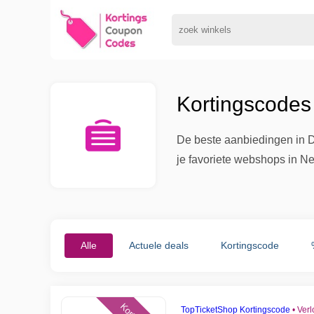
Kortingscodes 
De beste aanbiedingen in Da
je favoriete webshops in N
Alle
Actuele deals
Kortingscode
TopTicketShop Kortingscode
•
Verl