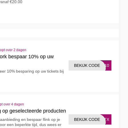
anaf €20.00
oopt over 2 dagen
work bespaar 10% op uw
BEKIJK CODE
VE10
eer 10% besparing op uw tickets bij
pt over 4 dagen
 op geselecteerde producten
BEKIJK CODE
MNTX
 aanbieding en bespaar flink op je
oor een beperkte tijd, dus wees er