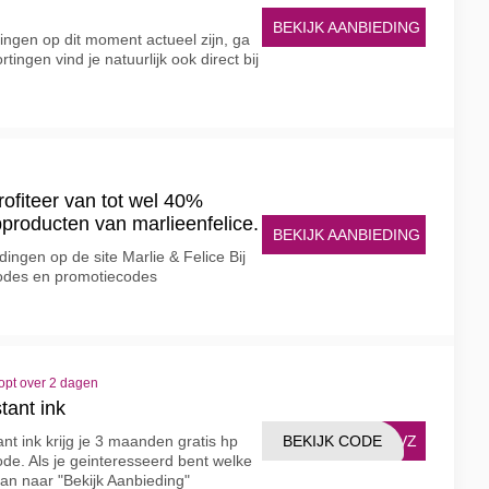
BEKIJK AANBIEDING
ngen op dit moment actueel zijn, ga
tingen vind je natuurlijk ook direct bij
ofiteer van tot wel 40%
pproducten van marlieenfelice.
BEKIJK AANBIEDING
dingen op de site Marlie & Felice Bij
scodes en promotiecodes
opt over 2 dagen
tant ink
BEKIJK CODE
8ZVZ
ant ink krijg je 3 maanden gratis hp
ode. Als je geinteresseerd bent welke
dan naar "Bekijk Aanbieding"