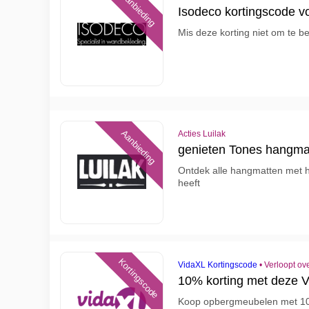
Aanbieding
Isodeco kortingscode vo
Mis deze korting niet om te 
Aanbieding
Acties Luilak
genieten Tones hangma
Ontdek alle hangmatten met ho
heeft
Kortingscode
VidaXL Kortingscode
•
Verloopt ov
10% korting met deze V
Koop opbergmeubelen met 10