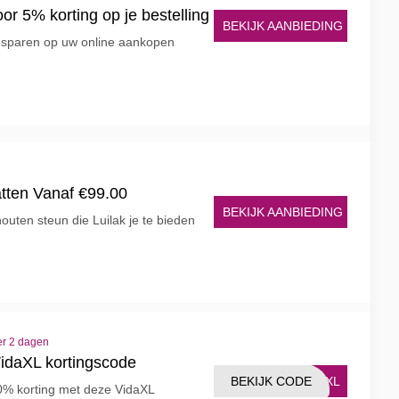
or 5% korting op je bestelling
BEKIJK AANBIEDING
besparen op uw online aankopen
tten Vanaf €99.00
BEKIJK AANBIEDING
uten steun die Luilak je te bieden
er 2 dagen
idaXL kortingscode
BEKIJK CODE
L-XL
% korting met deze VidaXL