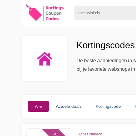
Kortingscodes
De beste aanbiedingen in M
bij je favoriete webshops i
Alle
Actuele deals
Kortingscode
Acties Isodeco