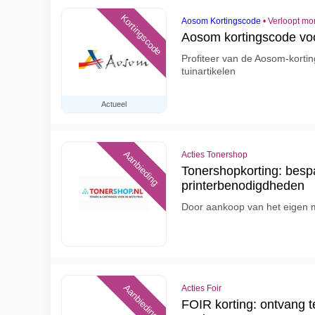
Kortingscode
Aosom Kortingscode
•
Verloopt mo
Aosom kortingscode voo
Profiteer van de Aosom-korti
tuinartikelen
Actueel
Aanbieding
Acties Tonershop
Tonershopkorting: besp
printerbenodigdheden
Door aankoop van het eigen 
Aanbieding
Acties Foir
FOIR korting: ontvang t