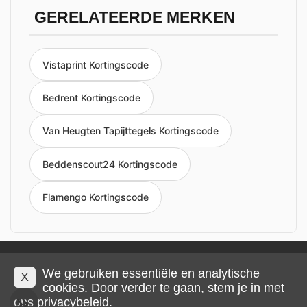
GERELATEERDE MERKEN
Vistaprint Kortingscode
Bedrent Kortingscode
Van Heugten Tapijttegels Kortingscode
Beddenscout24 Kortingscode
Flamengo Kortingscode
Privacy en cookies
Impressum
Algemene voorwaarden
We gebruiken essentiële en analytische
X
cookies. Door verder te gaan, stem je in met
ons
privacybeleid
.
© 2026 IMP Multimedia GmbH