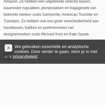
Amazon. Ze hebben een uitgebreide selectie tassen,
waaronder rugzakken, plunjezakken en bagagesets van
bekende merken zoals Samsonite, American Tourister en
Travelpro. Ze hebben ook een grote verscheidenheid aan
handtassen, bakken en portemonnees van
designermerken zoals Michael Kors en Kate Spade.
Een andere populaire website voor tassen en bagage is
We gebruiken essentiële en analytische
X
Tassen en koffers. Ze bieden een ruime keuze aan tassen,
cookies. Door verder te gaan, stem je in met
ons
privacybeleid
.
waaronder rugzakken, plunjezakken en bagagesets, van
bekende merken als Tumi, Osprey en Patagonia. Ze
hebben ook een grote verscheidenheid aan handtassen,
bakken en portemonnees van designermerken zoals
Coach en Kate Spade.