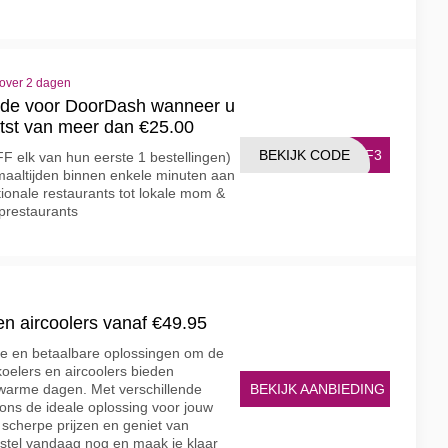
 over 2 dagen
de voor DoorDash wanneer u
atst van meer dan €25.00
BEKIJK CODE
GTF3
F elk van hun eerste 1 bestellingen)
 maaltijden binnen enkele minuten aan
ionale restaurants tot lokale mom &
prestaurants
n aircoolers vanaf €49.95
ige en betaalbare oplossingen om de
tkoelers en aircoolers bieden
BEKIJK AANBIEDING
 warme dagen. Met verschillende
j ons de ideale oplossing voor jouw
 scherpe prijzen en geniet van
Bestel vandaag nog en maak je klaar