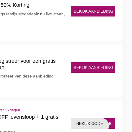
t 50% Korting
BEKIJK AANBIEDING
ngs festijn Megadealz nu live staan,
istreer voor een gratis
en
BEKIJK AANBIEDING
profiteer van deze aanbieding
ver 15 dagen
F levensloop + 1 gratis
BEKIJK CODE
SI40