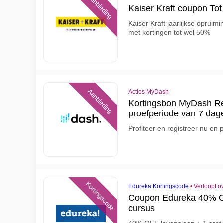
Aanbieding
Kaiser Kraft coupon To
Kaiser Kraft jaarlijkse opruimi
met kortingen tot wel 50%
Aanbieding
Acties MyDash
Kortingsbon MyDash Reg
proefperiode van 7 dag
Profiteer en registreer nu en 
Kortingscode
Edureka Kortingscode
•
Verloopt o
Coupon Edureka 40% OF
cursus