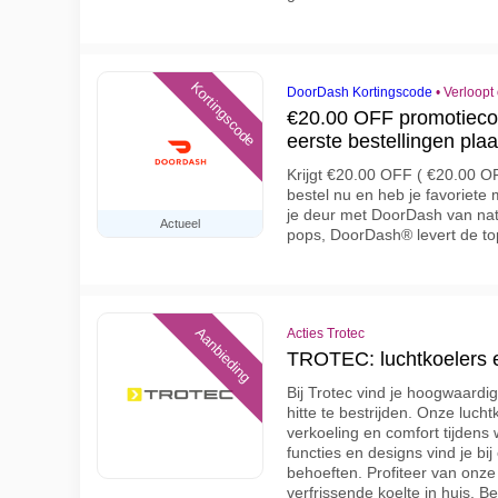
Kortingscode
DoorDash Kortingscode
•
Verloopt
€20.00 OFF promotieco
eerste bestellingen pla
Krijgt €20.00 OFF ( €20.00 OF
bestel nu en heb je favoriete
je deur met DoorDash van nat
Actueel
pops, DoorDash® levert de to
Aanbieding
Acties Trotec
TROTEC: luchtkoelers e
Bij Trotec vind je hoogwaard
hitte te bestrijden. Onze luch
verkoeling en comfort tijdens
functies en designs vind je bi
behoeften. Profiteer van onze
verfrissende koelte in huis. 