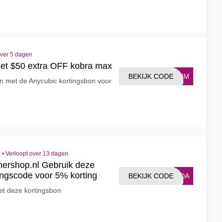
over 5 dagen
met $50 extra OFF kobra max
BEKIJK CODE
CKBM
en met de Anycubic kortingsbon voor
e
•
Verloopt over 13 dagen
nershop.nl Gebruik deze
ingscode voor 5% korting
BEKIJK CODE
23DA
et deze kortingsbon