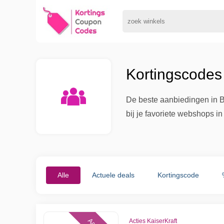
Kortingscodes 
De beste aanbiedingen in B
bij je favoriete webshops i
Alle
Actuele deals
Kortingscode
Acties KaiserKraft