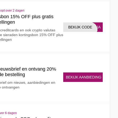
oopt over 2 dagen
gsbon 15% OFF plus gratis
ellingen
BEKIJK CODE
15JA
creditcards en ook crypto valutas
nte sieraden kortingsbon 15% OFF plus
ellingen
nieuwsbrief en ontvang 20% ​​
 bestelling
BEKIJK AANBIEDING
rief om nieuws, aanbiedingen en
te ontvangen
over 6 dagen