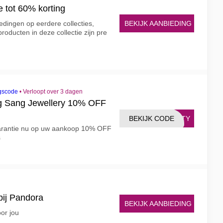
ie tot 60% korting
BEKIJK AANBIEDING
dingen op eerdere collecties,
roducten in deze collectie zijn pre
gscode
•
Verloopt over 3 dagen
g Sang Jewellery 10% OFF
BEKIJK CODE
NITY
garantie nu op uw aankoop 10% OFF
s
bij Pandora
BEKIJK AANBIEDING
or jou