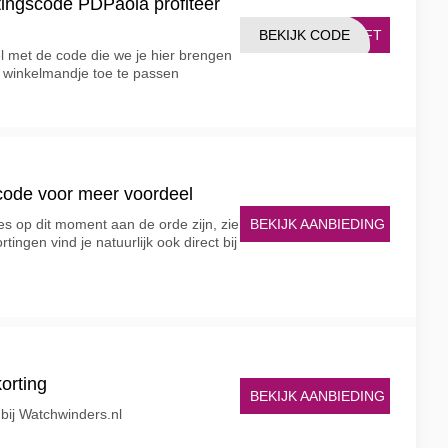
ingscode PDPaola profiteer
BEKIJK CODE
GIFT
l met de code die we je hier brengen
et winkelmandje toe te passen
code voor meer voordeel
BEKIJK AANBIEDING
s op dit moment aan de orde zijn, zie
ingen vind je natuurlijk ook direct bij
orting
BEKIJK AANBIEDING
bij Watchwinders.nl