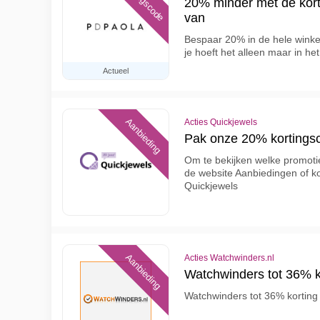
Kortingscode
20% minder met de kort
van
Bespaar 20% in de hele winke
je hoeft het alleen maar in h
Actueel
Aanbieding
Acties Quickjewels
Pak onze 20% kortings
Om te bekijken welke promotie
de website Aanbiedingen of kort
Quickjewels
Aanbieding
Acties Watchwinders.nl
Watchwinders tot 36% k
Watchwinders tot 36% korting 