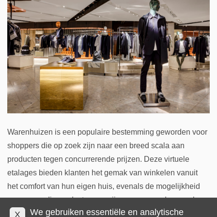
Warenhuizen is een populaire bestemming geworden voor
shoppers die op zoek zijn naar een breed scala aan
producten tegen concurrerende prijzen. Deze virtuele
etalages bieden klanten het gemak van winkelen vanuit
het comfort van hun eigen huis, evenals de mogelijkheid
om eenvoudig producten en prijzen van meerdere merken
We gebruiken essentiële en analytische
te vergelijken.
X