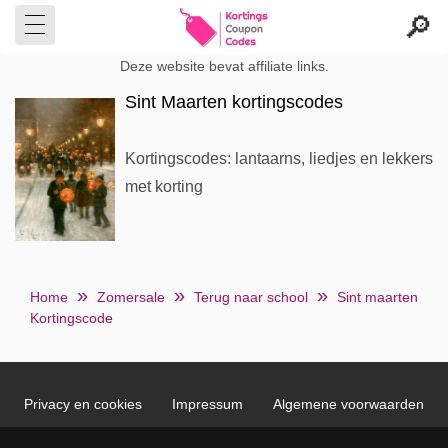
Deze website bevat affiliate links.
Sint Maarten kortingscodes
Kortingscodes: lantaarns, liedjes en lekkers
met korting
Home
Zomersale
Terug naar school
Sint maarten
Kortingscode
Privacy en cookies
Impressum
Algemene voorwaarden