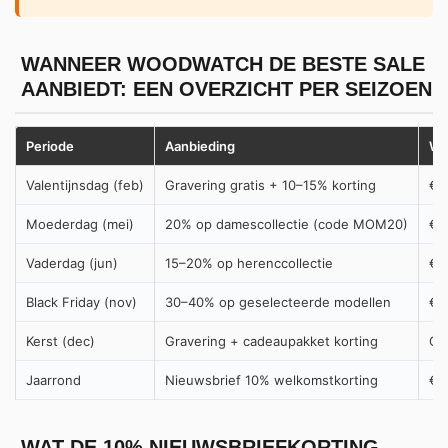
WANNEER WOODWATCH DE BESTE SALE
AANBIEDT: EEN OVERZICHT PER SEIZOEN
Periode
Aanbieding
Wa
Valentijnsdag (feb)
Gravering gratis + 10–15% korting
€1
Moederdag (mei)
20% op damescollectie (code MOM20)
€2
Vaderdag (jun)
15–20% op herenccollectie
€1
Black Friday (nov)
30–40% op geselecteerde modellen
€3
Kerst (dec)
Gravering + cadeaupakket korting
Gr
Jaarrond
Nieuwsbrief 10% welkomstkorting
€1
WAT DE 10% NIEUWSBRIEFKORTING