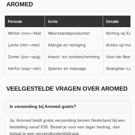
AROMED
Periode
Actie
Details
Winter (nov—feb)
Weerstandsproducten
Korting op Ech
Lente (mrt—mei)
Allergie en reiniging
Acties op huid
Zomer (jun—aug)
Insect- en zonbescherming
Voor-de-Beet s
Herfst (sep—okt)
Spieren en massage
Shanghan-Lun s
VEELGESTELDE VRAGEN OVER AROMED
Is verzending bij Aromed gratis?
Ja, Aromed biedt gratis verzending binnen Nederland bij een
bestelling vanaf €30. Bestel je voor een lager bedrag, dan
betaal je een verzendkostenbijdrage.