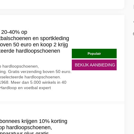
rt 20-40% op
balschoenen en sportkleding
boven 50 euro en koop 2 krijg
cteerde hardloopschoenen
Populair
BEKIJK AANBIEDING
op hardloopschoenen,
ing. Gratis verzending boven 50 euro.
geselecteerde hardloopschoenen.
 1968. Meer dan 5.000 winkels in 40
 Hardloop en voetbal expert
abonnees krijgen 10% korting
g op hardloopschoenen,
pparatuur plus gratis