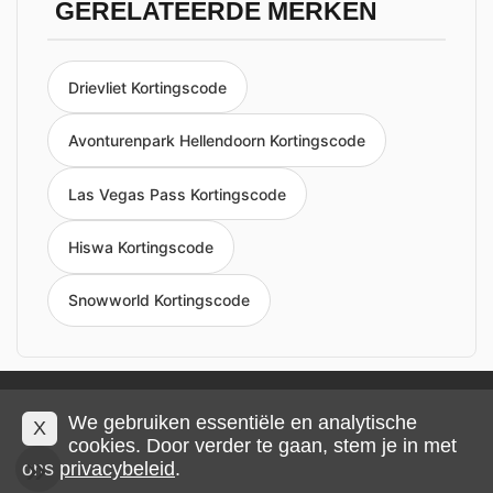
GERELATEERDE MERKEN
Drievliet Kortingscode
Avonturenpark Hellendoorn Kortingscode
Las Vegas Pass Kortingscode
Hiswa Kortingscode
Snowworld Kortingscode
Privacy en cookies
Impressum
Algemene voorwaarden
We gebruiken essentiële en analytische
X
cookies. Door verder te gaan, stem je in met
ons
privacybeleid
.
© 2026 IMP Multimedia GmbH