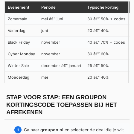
Evenement
Periode
Typische korting
W
Zomersale
mei â€“ juni
30 â€“ 50% + codes
U
Vaderdag
juni
20 â€“ 40%
V
Black Friday
november
40 â€“ 70% + codes
B
Cyber Monday
november
30 â€“ 60%
P
Winter Sale
december â€“ januari
25 â€“ 50%
W
Moederdag
mei
20 â€“ 40%
S
STAP VOOR STAP: EEN GROUPON
KORTINGSCODE TOEPASSEN BIJ HET
AFREKENEN
Ga naar
groupon.nl
en selecteer de deal die je wilt