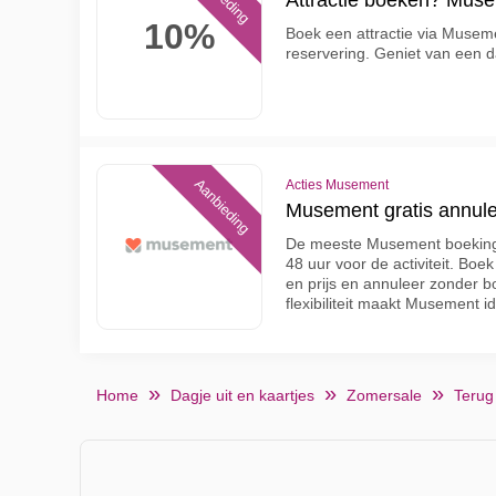
Attractie boeken? Muse
10%
Boek een attractie via Musem
reservering. Geniet van een d
Aanbieding
Acties Musement
Musement gratis annule
De meeste Musement boekingen
48 uur voor de activiteit. Bo
en prijs en annuleer zonder b
flexibiliteit maakt Musement i
Home
Dagje uit en kaartjes
Zomersale
Terug