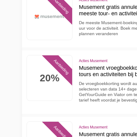
Aanbieding
Acties Musement
Musement gratis annule
meeste tour- en activit
De meeste Musement-boekingen
uur voor de activiteit. Boek m
plannen veranderen
Aanbieding
Acties Musement
Musement vroegboekkor
tours en activiteiten bi
20%
De vroegboekkorting wordt au
selecteren van data 14+ dagen 
GetYourGuide en Viator om te
tarief heeft voordat je bevesti
Aanbieding
Acties Musement
Musement gratis annule