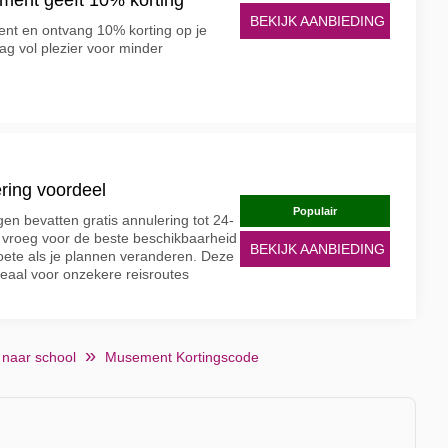
ment geeft 10% korting
BEKIJK AANBIEDING
ent en ontvang 10% korting op je
ag vol plezier voor minder
ring voordeel
Populair
 bevatten gratis annulering tot 24-
ek vroeg voor de beste beschikbaarheid
BEKIJK AANBIEDING
oete als je plannen veranderen. Deze
deaal voor onzekere reisroutes
 naar school
Musement Kortingscode