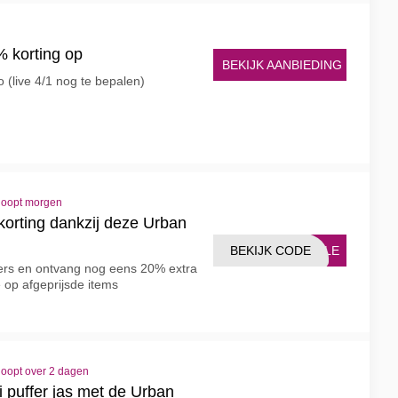
 korting op
BEKIJK AANBIEDING
o (live 4/1 nog te bepalen)
loopt morgen
rting dankzij deze Urban
BEKIJK CODE
SALE
ters en ontvang nog eens 20% extra
 op afgeprijsde items
loopt over 2 dagen
 puffer jas met de Urban