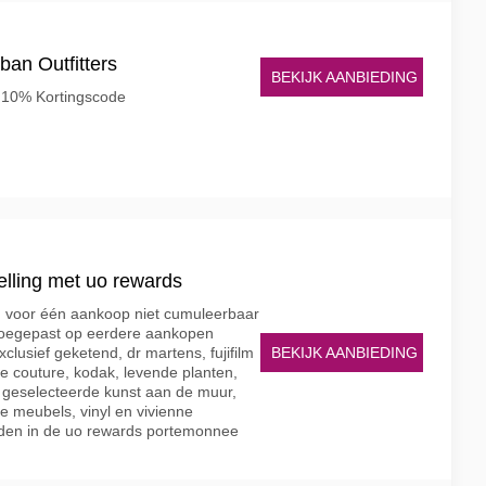
ban Outfitters
BEKIJK AANBIEDING
s 10% Kortingscode
elling met uo rewards
g voor één aankoop niet cumuleerbaar
toegepast op eerdere aankopen
BEKIJK AANBIEDING
lusief geketend, dr martens, fujifilm
e couture, kodak, levende planten,
, geselecteerde kunst aan de muur,
ge meubels, vinyl en vivienne
den in de uo rewards portemonnee