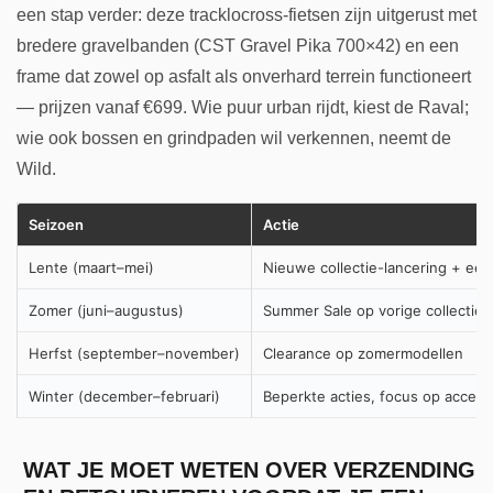
een stap verder: deze tracklocross-fietsen zijn uitgerust met
bredere gravelbanden (CST Gravel Pika 700×42) en een
frame dat zowel op asfalt als onverhard terrein functioneert
— prijzen vanaf €699. Wie puur urban rijdt, kiest de Raval;
wie ook bossen en grindpaden wil verkennen, neemt de
Wild.
Seizoen
Actie
Lente (maart–mei)
Nieuwe collectie-lancering + eer
Zomer (juni–augustus)
Summer Sale op vorige collectie
Herfst (september–november)
Clearance op zomermodellen
Winter (december–februari)
Beperkte acties, focus op access
WAT JE MOET WETEN OVER VERZENDING