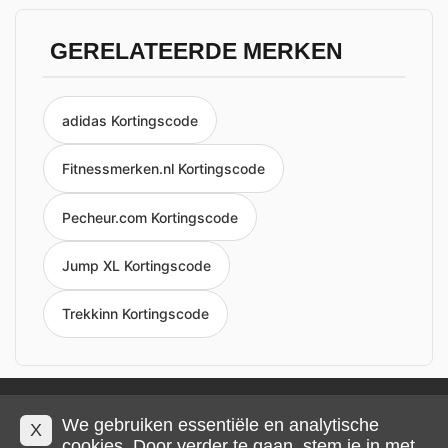
GERELATEERDE MERKEN
adidas Kortingscode
Fitnessmerken.nl Kortingscode
Pecheur.com Kortingscode
Jump XL Kortingscode
Trekkinn Kortingscode
Privacy en cookies
Impressum
Algemene voorwaarden
We gebruiken essentiële en analytische
X
cookies. Door verder te gaan, stem je in met