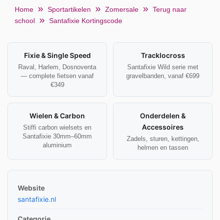
Home
Sportartikelen
Zomersale
Terug naar
school
Santafixie Kortingscode
Fixie & Single Speed
Tracklocross
Raval, Harlem, Dosnoventa
Santafixie Wild serie met
— complete fietsen vanaf
gravelbanden, vanaf €699
€349
Wielen & Carbon
Onderdelen &
Accessoires
Stiffi carbon wielsets en
Santafixie 30mm–60mm
Zadels, sturen, kettingen,
aluminium
helmen en tassen
Website
santafixie.nl
Categorie