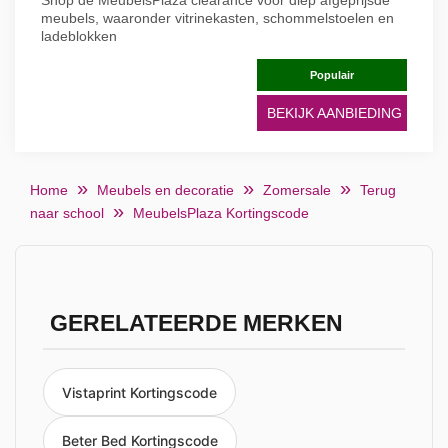
Shop de MeubelsPlaza clearance voor diep afgeprijsde
meubels, waaronder vitrinekasten, schommelstoelen en
ladeblokken
Populair
BEKIJK AANBIEDING
Home
Meubels en decoratie
Zomersale
Terug
naar school
MeubelsPlaza Kortingscode
GERELATEERDE MERKEN
Vistaprint Kortingscode
Beter Bed Kortingscode