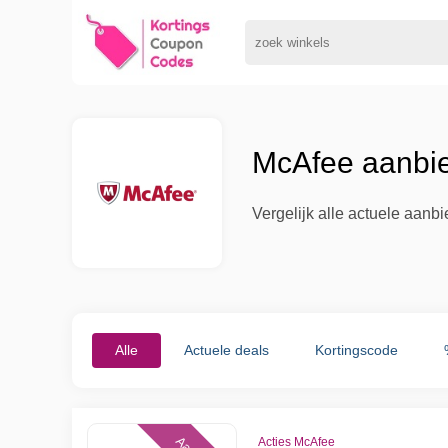
McAfee aanbie
Vergelijk alle actuele aanb
Alle
Actuele deals
Kortingscode
Acties McAfee