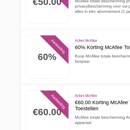
€50.00
McAfee totale bescherming pre
privacybescherming voor uw p
alles in één abonnement (1 j
Aanbieding
Acties McAfee
60% Korting McAfee Tot
60%
Koop McAfee totale bescherm
bespaar
Aanbieding
Acties McAfee
€60.00 Korting McAfee 
Toestellen
€60.00
McAfee totale bescherming An
apparaat