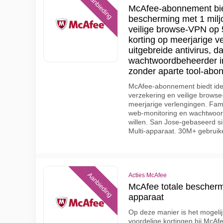
Aanbieding
McAfee-abonnement biedt
bescherming met 1 miljo
veilige browse-VPN op 
korting op meerjarige v
uitgebreide antivirus, 
wachtwoordbeheerder in 
zonder aparte tool-abo
McAfee-abonnement biedt iden
verzekering en veilige brows
meerjarige verlengingen. Famil
web-monitoring en wachtwoord
willen. San Jose-gebaseerd si
Multi-apparaat. 30M+ gebrui
Aanbieding
Acties McAfee
McAfee totale bescher
apparaat
Op deze manier is het mogelij
voordelige kortingen bij McAf