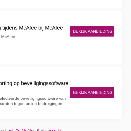
g tijdens McAfee bij McAfee
BEKIJK AANBIEDING
j McAfee
orting op beveiligingssoftware
BEKIJK AANBIEDING
lecteerde beveiligingssoftware van
araten tegen online bedreigingen
 school
McAfee Kortingscode