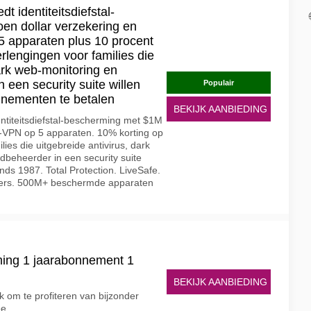
 identiteitsdiefstal-
en dollar verzekering en
5 apparaten plus 10 procent
erlengingen voor families die
dark web-monitoring en
een security suite willen
Populair
nnementen te betalen
BEKIJK AANBIEDING
titeitsdiefstal-bescherming met $1M
e-VPN op 5 apparaten. 10% korting op
ies die uitgebreide antivirus, dark
beheerder in een security suite
nds 1987. Total Protection. LiveSafe.
kers. 500M+ beschermde apparaten
ming 1 jaarabonnement 1
BEKIJK AANBIEDING
k om te profiteren van bijzonder
ee