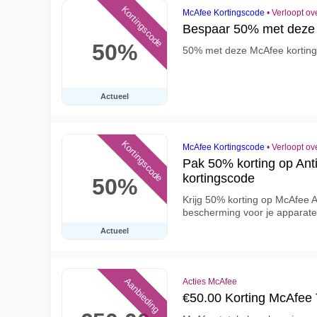
Kortingscode
McAfee Kortingscode
•
Verloopt ov
Bespaar 50% met deze 
50%
50% met deze McAfee kortin
Actueel
Kortingscode
McAfee Kortingscode
•
Verloopt ov
Pak 50% korting op Ant
kortingscode
50%
Krijg 50% korting op McAfee A
bescherming voor je apparate
Actueel
Aanbieding
Acties McAfee
€50.00 Korting McAfee T