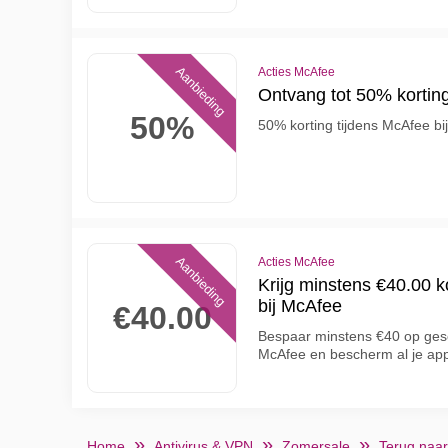
Aanbieding
Acties McAfee
Ontvang tot 50% kortin
50%
50% korting tijdens McAfee bi
Aanbieding
Acties McAfee
Krijg minstens €40.00 k
bij McAfee
€40.00
Bespaar minstens €40 op gese
McAfee en bescherm al je app
Home
Antivirus & VPN
Zomersale
Terug naar