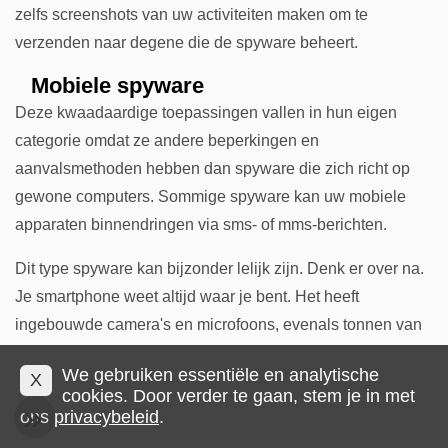
zelfs screenshots van uw activiteiten maken om te
verzenden naar degene die de spyware beheert.
Mobiele spyware
Deze kwaadaardige toepassingen vallen in hun eigen
categorie omdat ze andere beperkingen en
aanvalsmethoden hebben dan spyware die zich richt op
gewone computers. Sommige spyware kan uw mobiele
apparaten binnendringen via sms- of mms-berichten.
Dit type spyware kan bijzonder lelijk zijn. Denk er over na.
Je smartphone weet altijd waar je bent. Het heeft
ingebouwde camera's en microfoons, evenals tonnen van
uw meest persoonlijke informatie. Stel je nu voor dat een
We gebruiken essentiële en analytische
X
Trojaans paard of systeemmonitor controle krijgt over je
cookies. Door verder te gaan, stem je in met
telefoon. Over een persoonlijke privacyramp gesproken.
ons
privacybeleid
.
Vraag Jeff Bezos, CEO van Amazon, wat kan er met je