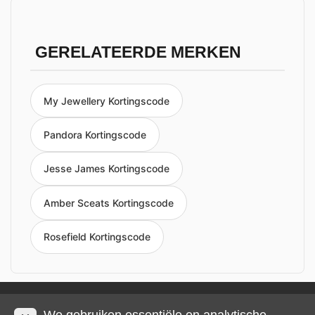
GERELATEERDE MERKEN
My Jewellery Kortingscode
Pandora Kortingscode
Jesse James Kortingscode
Amber Sceats Kortingscode
Rosefield Kortingscode
Privacy en cookies
Impressum
Algemene voorwaarden