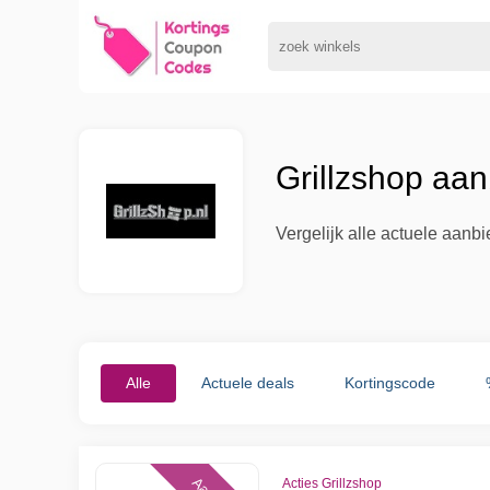
Grillzshop aa
Vergelijk alle actuele aanb
Alle
Actuele deals
Kortingscode
Acties Grillzshop