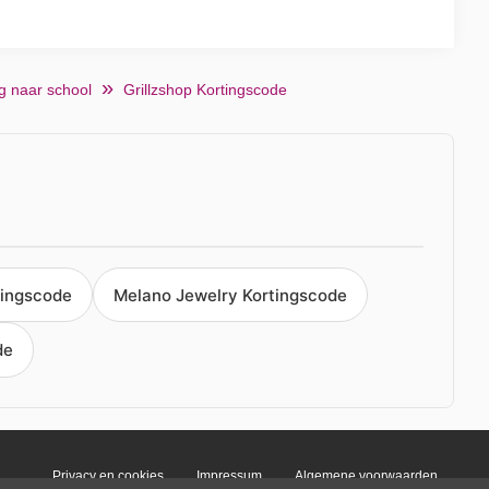
g naar school
Grillzshop Kortingscode
tingscode
Melano Jewelry Kortingscode
de
Privacy en cookies
Impressum
Algemene voorwaarden