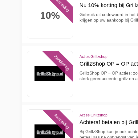
Aanbieding
Nu 10% korting bij Grill
10%
Gebruik dit codewoord in het 
krijgen op uw aankoop bij Gril
Aanbieding
Acties Grillzshop
GrillzShop OP = OP actie
GrillzShop OP = OP acties: zod
sterk gereduceerde grillz en 
Aanbieding
Acties Grillzshop
Achteraf betalen bij Gril
Bij GrillzShop kun je ook achte
betaal pas na ontvangst van je