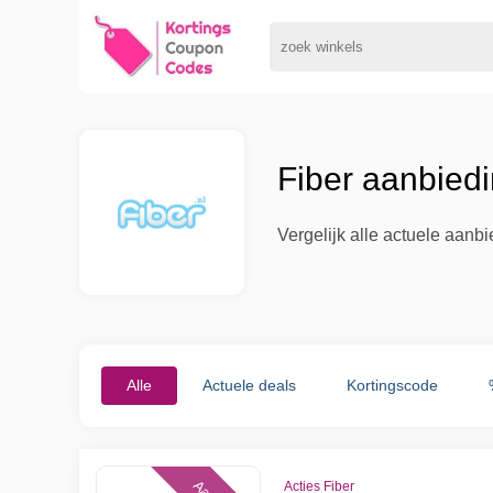
Fiber aanbied
Vergelijk alle actuele aanb
Alle
Actuele deals
Kortingscode
Acties Fiber