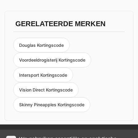
GERELATEERDE MERKEN
Douglas Kortingscode
Voordeeldrogisterij Kortingscode
Intersport Kortingscode
Vision Direct Kortingscode
Skinny Pineapples Kortingscode
Privacy en cookies
Impressum
Algemene voorwaarden