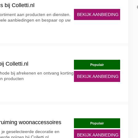
bij Colletti.nl
BEKIJK AANBIEDING
ssortiment aan producten en diensten.
tuele aanbiedingen en bespaar op uw
j Colletti.nl
Populair
hode bij afrekenen en ontvang korting
BEKIJK AANBIEDING
uin producten
opruiming woonaccessoires
Populair
d je geselecteerde decoratie en
BEKIJK AANBIEDING
de prijzen bij Colletti.nl