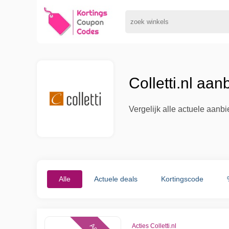
Colletti.nl aa
Vergelijk alle actuele aanb
Alle
Actuele deals
Kortingscode
Acties Colletti.nl