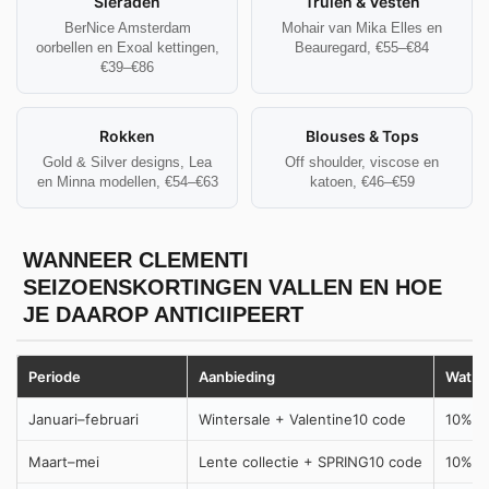
Sieraden
Truien & Vesten
BerNice Amsterdam
Mohair van Mika Elles en
oorbellen en Exoal kettingen,
Beauregard, €55–€84
€39–€86
Rokken
Blouses & Tops
Gold & Silver designs, Lea
Off shoulder, viscose en
en Minna modellen, €54–€63
katoen, €46–€59
WANNEER CLEMENTI
SEIZOENSKORTINGEN VALLEN EN HOE
JE DAAROP ANTICIIPEERT
Periode
Aanbieding
Wat je
Januari–februari
Wintersale + Valentine10 code
10% ex
Maart–mei
Lente collectie + SPRING10 code
10% op