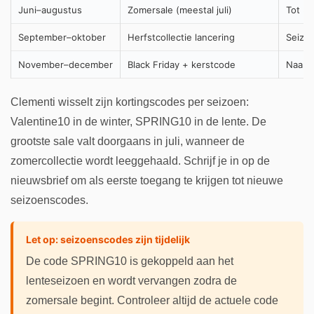
Juni–augustus
Zomersale (meestal juli)
Tot 30
September–oktober
Herfstcollectie lancering
Seizoe
November–december
Black Friday + kerstcode
Naar v
Clementi wisselt zijn kortingscodes per seizoen:
Valentine10 in de winter, SPRING10 in de lente. De
grootste sale valt doorgaans in juli, wanneer de
zomercollectie wordt leeggehaald. Schrijf je in op de
nieuwsbrief om als eerste toegang te krijgen tot nieuwe
seizoenscodes.
Let op: seizoenscodes zijn tijdelijk
De code SPRING10 is gekoppeld aan het
lenteseizoen en wordt vervangen zodra de
zomersale begint. Controleer altijd de actuele code