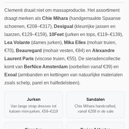
Clementi draait niet om massaproductie. Het assortiment
draagt merken als
Chie Mihara
(handgemaakte Spaanse
schoenen, €208–€317),
Desigual
(kleurrijke jassen en
laarzen, €129–€159),
10Feet
(jurken en tops, €119–€139),
Lea Volante
(dames jurken),
Mika Elles
(mohair truien,
€70),
Beauregard
(mohair vesten, €84) en
Alexandre
Laurent Paris
(viscose truien, €55). De sieradencollectie
komt van
BerNice Amsterdam
(oorbellen vanaf €39) en
Exoal
(armbanden en kettingen van natuurlijke materialen
zoals schelp, parel en halfedelsteen).
Jurken
Sandalen
Van lange strap dresses tot
Chie Mihara handcrafted,
katoen mini-jurken, €59–€119
vanaf €208 in de sale