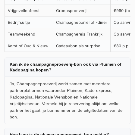
Vrijgezellenfeest
Groepsproeverij
€960 (tot 1
Bedrijfsuitje
Champagneborrel of -diner
Op aanvraa
Teamweekend
Champagnereis Frankrijk
Op aanvraa
Kerst of Oud & Nieuw
Cadeaubon als surprise
€80 p.p.
Kan ik de champagneproeverij-bon ook via Pluimen of
Kadopagina kopen?
Ja, Champagneproeverij werkt samen met meerdere
partnerplatformen waaronder Pluimen, Kado-express,
Kadopagina, Nationale Wensbon en Nationale
Vrijetijdscheque. Vermeld bij je reservering altijd om welke
partner het gaat, je bonnummer en de uitgiftedatum van de
bon.
Hoe lang is de champagneproeverij-bon geldig?