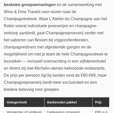
besloten groepservaringen
en de samenwerking met
Wine & Dine Travels voor reizen naar de
Champagnestreek. Waar L'Atelier du Champagne aan het
Rokin vooral individuele proeverijen en champagne-
verkoop aanbiedt, gaat Champagneproeverij verder met
het sabreren van flessen bij vrijgezellenfeesten,
champagnediners met afgestemde gangen en de
mogelijkheid om met je team de hele Champagnestreek te
bezoeken — inclusief overnachting in een vijfsterrenhotel
en diners bij met-Michelin-sterren bekroonde restaurants.
De prijs per persoon ligt bij beiden rond de €80-€89, maar
Champagneproeverij biedt meer exclusiviteit en een
bredere beleving voor groepen.
Gelegenheid
Aanbevolen pakket
Prijs
Verjaardag of jubileum
Cadeaubon proeverij
€80 p.p.