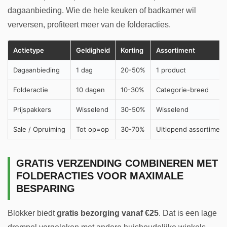
dagaanbieding. Wie de hele keuken of badkamer wil
verversen, profiteert meer van de folderacties.
Actietype
Geldigheid
Korting
Assortiment
Dagaanbieding
1 dag
20-50%
1 product
Folderactie
10 dagen
10-30%
Categorie-breed
Prijspakkers
Wisselend
30-50%
Wisselend
Sale / Opruiming
Tot op=op
30-70%
Uitlopend assortiment
GRATIS VERZENDING COMBINEREN MET
FOLDERACTIES VOOR MAXIMALE
BESPARING
Blokker biedt
gratis bezorging vanaf €25
. Dat is een lage