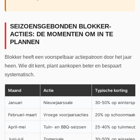
SEIZOENSGEBONDEN BLOKKER-
ACTIES: DE MOMENTEN OM IN TE
PLANNEN
Blokker heeft een voorspelbaar actiepatroon door het jaar
heen. Wie dit kent, plant aankopen beter en bespaart
systematisch.
Maand
Actie
Typische korting
Januari
Nieuwjaarssale
30-50% op wintersport
Februari-maart
Vroege voorjaarsacties
20% op schoonmaak- 
April-mei
Tuin- en BBQ-seizoen
25-40% op tuinmeubel
Juni-juli
Zomersale
30-50% op wisselend 