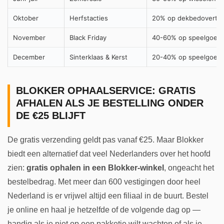
Oktober
Herfstacties
20% op dekbedovertre
November
Black Friday
40-60% op speelgoed e
December
Sinterklaas & Kerst
20-40% op speelgoed 
BLOKKER OPHAALSERVICE: GRATIS
AFHALEN ALS JE BESTELLING ONDER
DE €25 BLIJFT
De gratis verzending geldt pas vanaf €25. Maar Blokker
biedt een alternatief dat veel Nederlanders over het hoofd
zien:
gratis ophalen in een Blokker-winkel
, ongeacht het
bestelbedrag. Met meer dan 600 vestigingen door heel
Nederland is er vrijwel altijd een filiaal in de buurt. Bestel
je online en haal je hetzelfde of de volgende dag op —
handig als je niet op een pakketje wilt wachten of als je