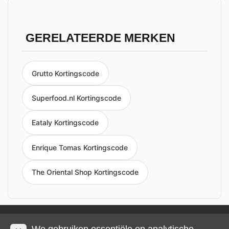
GERELATEERDE MERKEN
Grutto Kortingscode
Superfood.nl Kortingscode
Eataly Kortingscode
Enrique Tomas Kortingscode
The Oriental Shop Kortingscode
Privacy en cookies
Impressum
Algemene voorwaarden