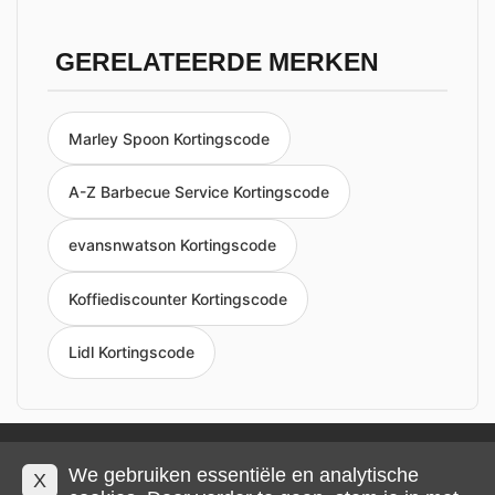
GERELATEERDE MERKEN
Marley Spoon Kortingscode
A-Z Barbecue Service Kortingscode
evansnwatson Kortingscode
Koffiediscounter Kortingscode
Lidl Kortingscode
Privacy en cookies
Impressum
Algemene voorwaarden
We gebruiken essentiële en analytische
X