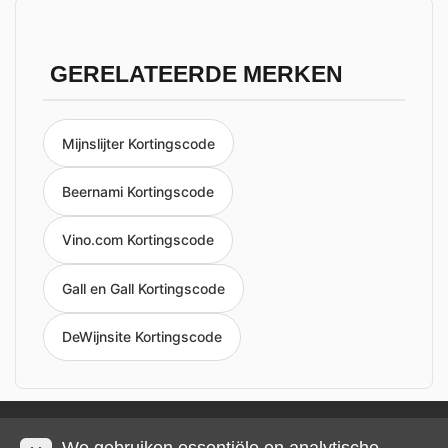
GERELATEERDE MERKEN
Mijnslijter Kortingscode
Beernami Kortingscode
Vino.com Kortingscode
Gall en Gall Kortingscode
DeWijnsite Kortingscode
Privacy en cookies
Impressum
Algemene voorwaarden