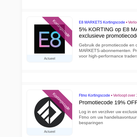
Kortingscode
E8 MARKETS Kortingscode
•
Verlo
5% KORTING op E8 M
exclusieve promotiecod
Gebruik de promotiecode en o
MARKETS-abonnementen. Prof
voor high-performance trader
Actueel
Kortingscode
Ftmo Kortingscode
•
Verloopt over
Promotiecode 19% OFF
Log in en verzilver uw exclu
Ftmo om uw handelsavontuur
besparingen
Actueel