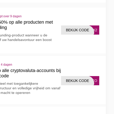
pt over 9 dagen
 50% op alle producten met
ing
BEKIJK CODE
TFX2
Funding-product wanneer u de
f uw handelsavontuur een boost
r 4 dagen
alle cryptovaluta-accounts bij
code
BEKIJK CODE
YPTO
ieel met toegankelijkere
uctuur en volledige vrijheid om vanaf
e macht te opereren