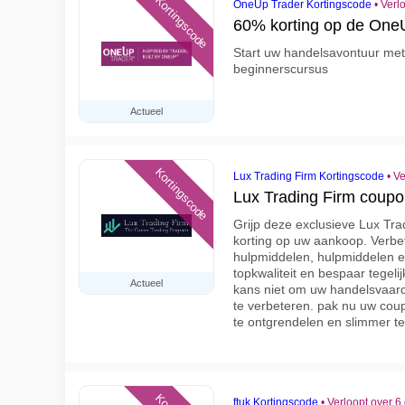
Kortingscode
OneUp Trader Kortingscode
•
Verl
60% korting op de One
Start uw handelsavontuur me
beginnerscursus
Actueel
Kortingscode
Lux Trading Firm Kortingscode
•
Ve
Lux Trading Firm coupo
Grijp deze exclusieve Lux Tr
korting op uw aankoop. Verbe
hulpmiddelen, hulpmiddelen e
topkwaliteit en bespaar tegelij
Actueel
kans niet om uw handelsvaar
te verbeteren. pak nu uw co
te ontgrendelen en slimmer t
ftuk Kortingscode
•
Verloopt over 6