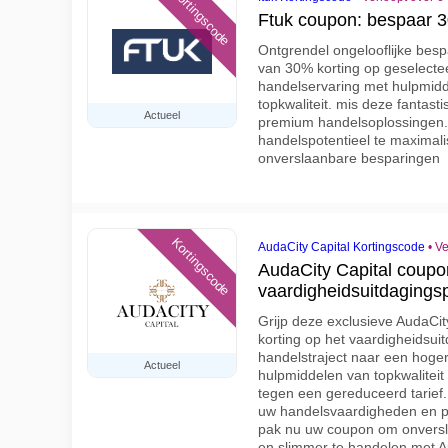
Kortingscode
Ftuk coupon: bespaar 
Ontgrendel ongelooflijke besp
van 30% korting op geselecte
handelservaring met hulpmid
topkwaliteit. mis deze fantas
Actueel
premium handelsoplossingen
handelspotentieel te maximali
onverslaanbare besparingen
Kortingscode
AudaCity Capital Kortingscode
•
Ve
AudaCity Capital coup
vaardigheidsuitdaging
Grijp deze exclusieve AudaCi
korting op het vaardigheidsui
handelstraject naar een hoge
Actueel
hulpmiddelen van topkwaliteit
tegen een gereduceerd tarief.
uw handelsvaardigheden en po
pak nu uw coupon om onversl
en slimmer te handelen met A