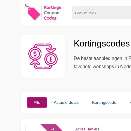
Kortingscodes 
De beste aanbiedingen in Pr
favoriete webshops in Nede
Alle
Actuele deals
Kortingscode
Acties The5ers