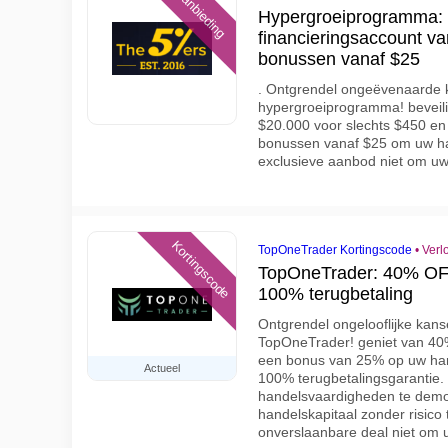
Aanbieding
Hypergroeiprogramma: 
financieringsaccount v
bonussen vanaf $25
. Ontgrendel ongeëvenaarde 
hypergroeiprogramma! beveili
$20.000 voor slechts $450 en 
bonussen vanaf $25 om uw han
exclusieve aanbod niet om uw
Kortingscode
TopOneTrader Kortingscode
•
Verl
TopOneTrader: 40% OF
100% terugbetaling
Ontgrendel ongelooflijke kan
TopOneTrader! geniet van 40% 
een bonus van 25% op uw hand
Actueel
100% terugbetalingsgarantie.
handelsvaardigheden te demo
handelskapitaal zonder risico
onverslaanbare deal niet om 