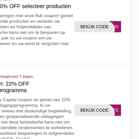
30% OFF selecteer producten
aringen met onze ftuk coupon! geniet
erde producten en verbeter uw
BEKIJK CODE
LE30
delen en hulpmiddelen van
tische kans niet om te besparen op
. pak nu uw coupon om uw
seren en uw winst te vergroten met
rloopt over 7 dagen
on: 22% OFF
sprogramma
ty Capital coupon en geniet van 22%
tdagingsprogramma. til uw
BEKIJK CODE
RATE
r niveau met deskundige begeleiding,
 en gespecialiseerde uitdagingen
 mis deze fantastische kans niet om
tentiële rendementen te verbeteren.
aanbare besparingen te ontgrendelen
udaCity Capital