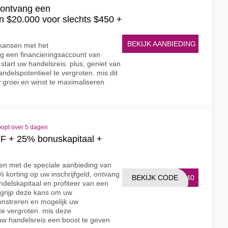
ontvang een
an $20.000 voor slechts $450 +
BEKIJK AANBIEDING
kansen met het
g een financieringsaccount van
start uw handelsreis. plus, geniet van
delspotentieel te vergroten. mis dit
 groei en winst te maximaliseren
oopt over 5 dagen
F + 25% bonuskapitaal +
sen met de speciale aanbieding van
korting op uw inschrijfgeld, ontvang
BEKIJK CODE
NG40
elskapitaal en profiteer van een
 grijp deze kans om uw
nstreren en mogelijk uw
 te vergroten. mis deze
uw handelsreis een boost te geven