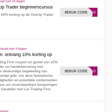
oopt over 10 dagen
Up Trader beginnerscursus
BEKIJK CODE
TC60
t 60% korting op de OneUp Trader
rloopt over 9 dagen
n: ontvang 10% korting op
ading Firm coupon en geniet van 10%
ter uw handelservaring met
BEKIJK CODE
MS10
n deskundige begeleiding van
kertijd geld. mis deze fantastische
digheden en potentiële rendementen
upon om onverslaanbare besparingen
e handelen met Lux Trading Firm
 dagen