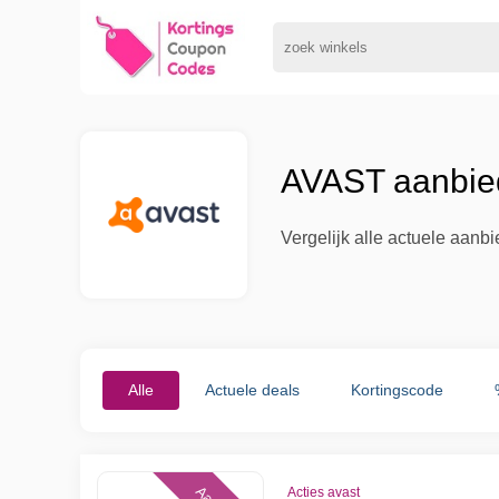
AVAST aanbied
Vergelijk alle actuele aan
Alle
Actuele deals
Kortingscode
Acties avast