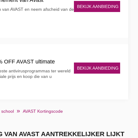
nnement van Avast
BEKIJK AANBIEDING
n van AVAST en neem afscheid van de
% OFF AVAST ultimate
BEKIJK AANBIEDING
este antivirusprogrammas ter wereld
iale prijs en koop die van u
 school
AVAST Kortingscode
 VAN AVAST AANTREKKELIJKER LIJKT