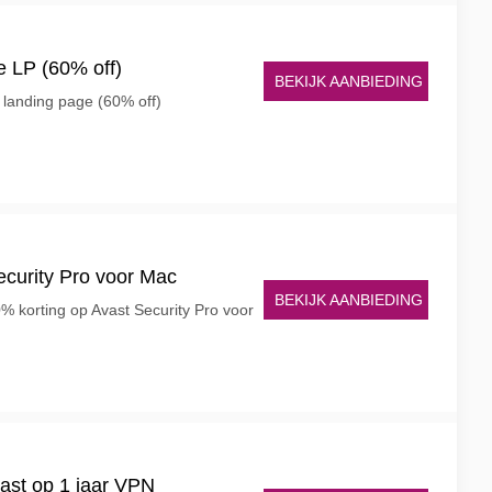
re LP (60% off)
BEKIJK AANBIEDING
re landing page (60% off)
ecurity Pro voor Mac
BEKIJK AANBIEDING
% korting op Avast Security Pro voor
vast op 1 jaar VPN