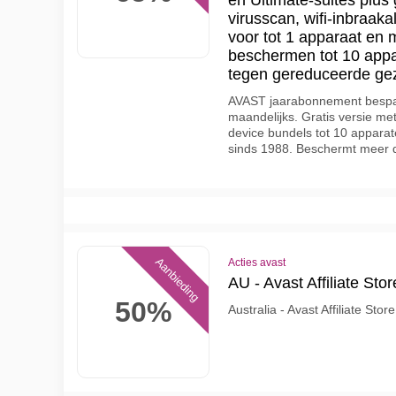
en Ultimate-suites plus 
virusscan, wifi-inbraa
voor tot 1 apparaat en 
beschermen tot 10 appa
tegen gereduceerde gez
AVAST jaarabonnement bespa
maandelijks. Gratis versie met 
device bundels tot 10 apparate
sinds 1988. Beschermt meer d
Aanbieding
Acties avast
AU - Avast Affiliate Sto
50%
Australia - Avast Affiliate Stor