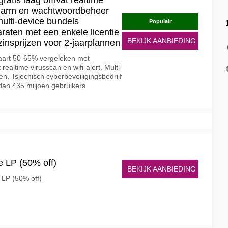
gratis laag omvat realtime
kalarm en wachtwoordbeheer
multi-device bundels
Populair
raten met een enkele licentie
BEKIJK AANBIEDING
insprijzen voor 2-jaarplannen
art 50-65% vergeleken met
realtime virusscan en wifi-alert. Multi-
n. Tsjechisch cyberbeveiligingsbedrijf
an 435 miljoen gebruikers
re LP (50% off)
BEKIJK AANBIEDING
e LP (50% off)