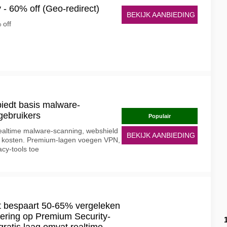
- 60% off (Geo-redirect)
BEKIJK AANBIEDING
 off
biedt basis malware-
gebruikers
Populair
realtime malware-scanning, webshield
BEKIJK AANBIEDING
 kosten. Premium-lagen voegen VPN,
acy-tools toe
 bespaart 50-65% vergeleken
rering op Premium Security-