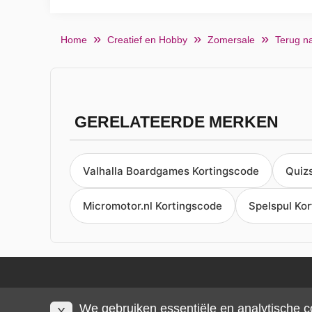
Home
Creatief en Hobby
Zomersale
Terug n
GERELATEERDE MERKEN
Valhalla Boardgames Kortingscode
Quizs
Micromotor.nl Kortingscode
Spelspul Ko
We gebruiken essentiële en analytische c