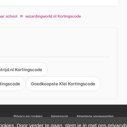
aar school
wizardingworld.nl Kortingscode
trijd.nl Kortingscode
rtingscode
Goedkoopste Klei Kortingscode
Privacy en cookies
Impressum
Algemene voorwaarden
ookies. Door verder te gaan, stem je in met ons
privacyb