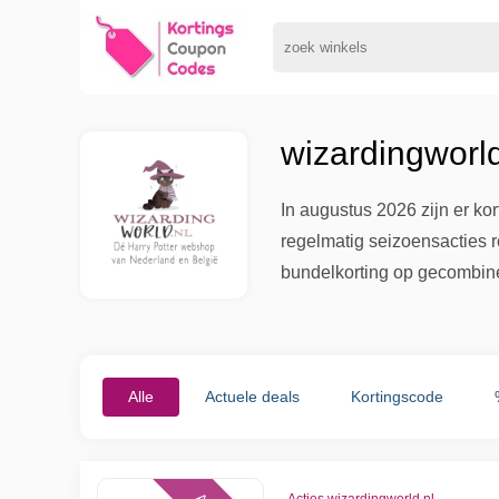
wizardingworl
In augustus 2026 zijn er ko
regelmatig seizoensacties 
bundelkorting op gecombin
Alle
Actuele deals
Kortingscode