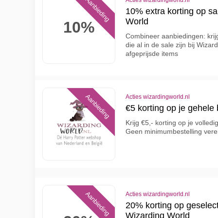
Aanbieding
Acties wizardingworld.nl
10% extra korting op sa
World
10%
Combineer aanbiedingen: krij
die al in de sale zijn bij Wiz
afgeprijsde items
Aanbieding
Acties wizardingworld.nl
€5 korting op je gehele 
Krijg €5,- korting op je volled
Geen minimumbestelling verei
Aanbieding
Acties wizardingworld.nl
20% korting op geselect
Wizarding World