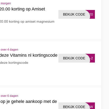
t morgen
20.00 korting op Amiset
BEKIJK CODE
UM20
€20.00 korting op amiset magnesium
t over 4 dagen
deze Vitamins nl kortingscode
BEKIJK CODE
CA-2
 deze kortingscode
t over 6 dagen
 op je gehele aankoop met de
BEKIJK CODE
K4HW