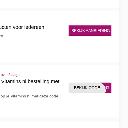
ucten voor iedereen
BEKIJK AANBIEDING
en
t over 3 dagen
e Vitamins nl bestelling met
BEKIJK CODE
MIN3
g op je Vitamins nl met deze code