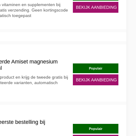
 vitaminen en supplementen bij
BEKIJK AANBIEDING
gratis verzending. Geen kortingscode
atisch toegepast
eerde Amiset magnesium
l
Populair
oduct en krijg de tweede gratis bij
BEKIJK AANBIEDING
cteerde varianten, automatisch
erste bestelling bij
Populair