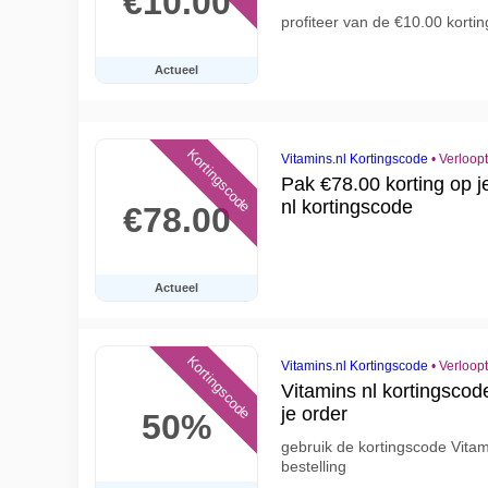
€10.00
profiteer van de €10.00 kort
Actueel
Kortingscode
Vitamins.nl Kortingscode
•
Verloop
Pak €78.00 korting op j
nl kortingscode
€78.00
Actueel
Kortingscode
Vitamins.nl Kortingscode
•
Verloop
Vitamins nl kortingscod
je order
50%
gebruik de kortingscode Vitam
bestelling