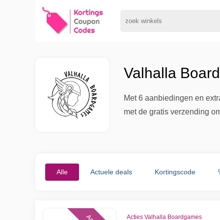
Valhalla Boar
Met 6 aanbiedingen en extr
met de gratis verzending om 
Alle
Actuele deals
Kortingscode
Acties Valhalla Boardgames